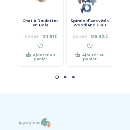
Chat à Roulettes
Spirale d’activités
Jou
en Bois
Woodland Bleu
Ois
21.91
€
26.32
€
24.90
€
32.90
€
39.
Ajouter au
Ajouter au
panier
panier