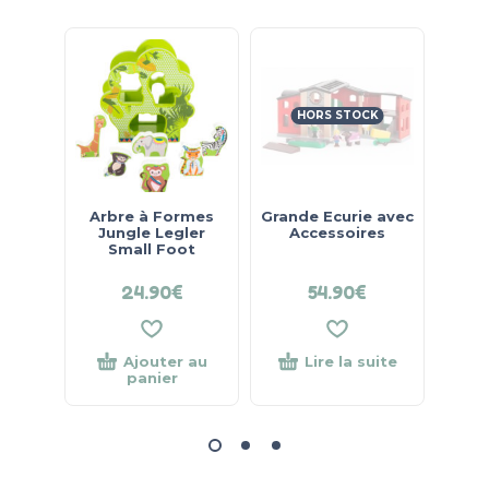
HORS STOCK
Arbre à Formes
Grande Ecurie avec
Spira
Jungle Legler
Accessoires
Wo
Small Foot
24.90
€
54.90
€
32.
Ajouter au
Lire la suite
panier