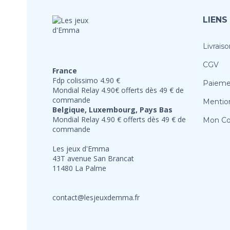
LIENS
Livraiso
CGV
France
Fdp colissimo 4.90 €
Paieme
Mondial Relay 4.90€ offerts dès 49 € de
commande
Mention
Belgique, Luxembourg, Pays Bas
Mondial Relay 4.90 € offerts dès 49 € de
Mon C
commande
Les jeux d'Emma
43T avenue San Brancat
11480 La Palme
contact@lesjeuxdemma.fr