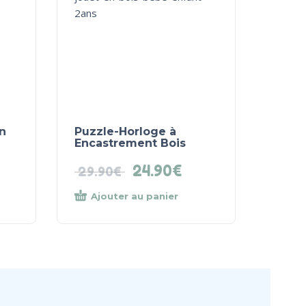
n
Puzzle-Horloge à
Encastrement Bois
24.90
€
29.90
€
Ajouter au panier