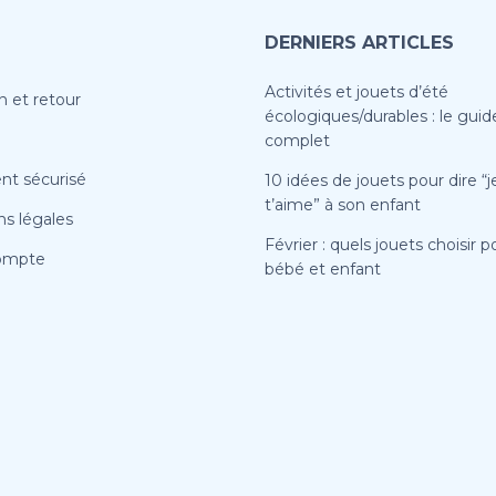
DERNIERS ARTICLES
Activités et jouets d’été
n et retour
écologiques/durables : le guid
complet
nt sécurisé
10 idées de jouets pour dire “j
t’aime” à son enfant
s légales
Février : quels jouets choisir p
ompte
bébé et enfant