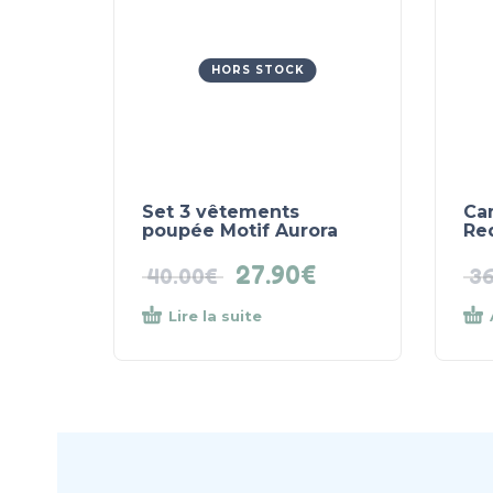
HORS STOCK
Set 3 vêtements
Ca
poupée Motif Aurora
Re
27.90
€
40.00
€
36
Lire la suite