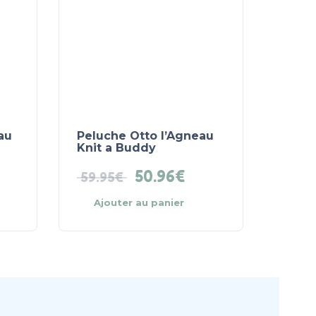
au
Peluche Otto l’Agneau
Knit a Buddy
50.96
€
59.95
€
Ajouter au panier