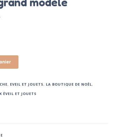
 grand modèle
s
anier
CHE
,
EVEIL ET JOUETS
,
LA BOUTIQUE DE NOËL
,
X ÉVEIL ET JOUETS
IE