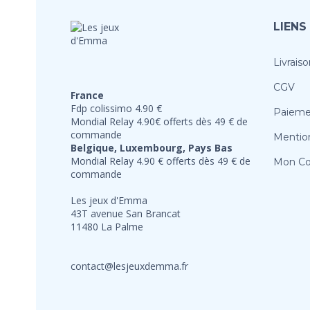
LIENS
Livraiso
CGV
France
Fdp colissimo 4.90 €
Paieme
Mondial Relay 4.90€ offerts dès 49 € de
commande
Mention
Belgique, Luxembourg, Pays Bas
Mondial Relay 4.90 € offerts dès 49 € de
Mon C
commande
Les jeux d'Emma
43T avenue San Brancat
11480 La Palme
contact@lesjeuxdemma.fr