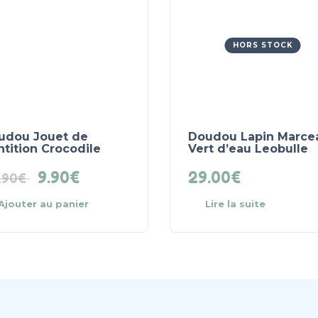
HORS STOCK
udou Jouet de
Doudou Lapin Marce
tition Crocodile
Vert d’eau Leobulle
9.90
€
29.00
€
.90
€
Ajouter au panier
Lire la suite