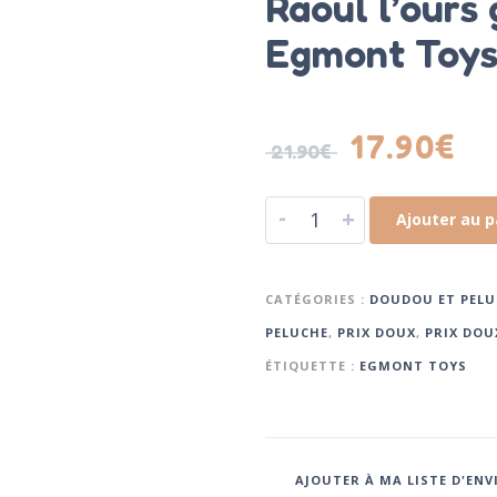
Raoul l’ours
Egmont Toy
17.90
€
21.90
€
-
+
Ajouter au p
CATÉGORIES :
DOUDOU ET PELU
PELUCHE
,
PRIX DOUX
,
PRIX DOU
ÉTIQUETTE :
EGMONT TOYS
AJOUTER À MA LISTE D'ENV