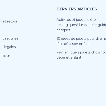
DERNIERS ARTICLES
Activités et jouets d’été
n et retour
écologiques/durables : le guid
complet
nt sécurisé
10 idées de jouets pour dire “j
t’aime” à son enfant
s légales
Février : quels jouets choisir p
ompte
bébé et enfant