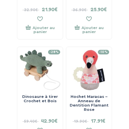
21.90
€
25.90
€
32.90
€
36.90
€
Ajouter au
Ajouter au
panier
panier
-28%
-10%
Dinosaure à tirer
Hochet Maracas –
Crochet et Bois
Anneau de
Dentition Flamant
Rose
42.90
€
17.91
€
59.40
€
19.90
€