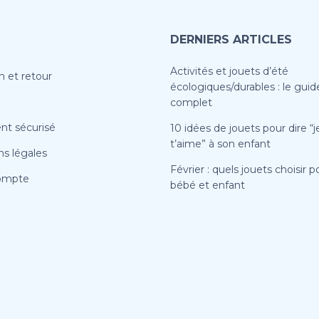
DERNIERS ARTICLES
Activités et jouets d’été
n et retour
écologiques/durables : le guid
complet
nt sécurisé
10 idées de jouets pour dire “j
t’aime” à son enfant
s légales
Février : quels jouets choisir p
ompte
bébé et enfant