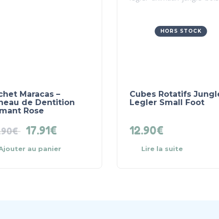
HORS STOCK
chet Maracas –
Cubes Rotatifs Jungl
neau de Dentition
Legler Small Foot
amant Rose
17.91
€
12.90
€
.90
€
Ajouter au panier
Lire la suite