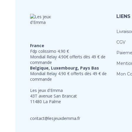
LIENS
Livraiso
CGV
France
Fdp colissimo 4.90 €
Paieme
Mondial Relay 4.90€ offerts dès 49 € de
commande
Mention
Belgique, Luxembourg, Pays Bas
Mondial Relay 4.90 € offerts dès 49 € de
Mon C
commande
Les jeux d'Emma
43T avenue San Brancat
11480 La Palme
contact@lesjeuxdemma.fr