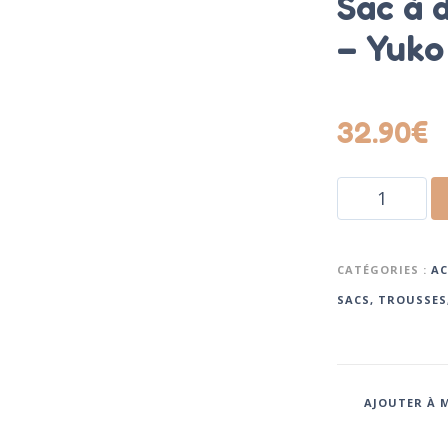
Sac à 
– Yuko
32.90
€
CATÉGORIES :
AC
SACS, TROUSSES
AJOUTER À M