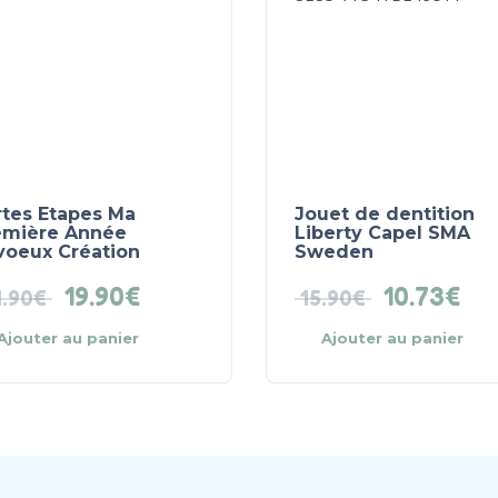
rtes Etapes Ma
Jouet de dentition
emière Année
Liberty Capel SMA
voeux Création
Sweden
19.90
€
10.73
€
.90
€
15.90
€
Ajouter au panier
Ajouter au panier