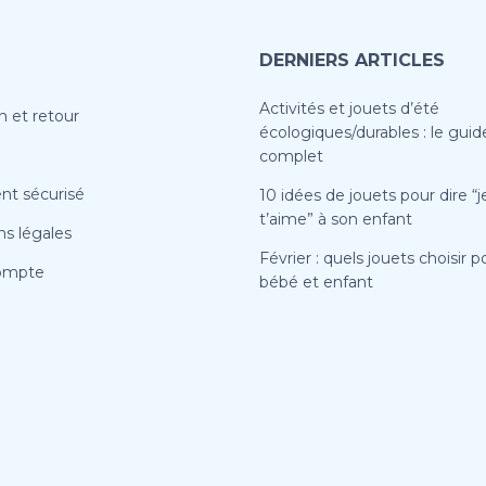
DERNIERS ARTICLES
Activités et jouets d’été
n et retour
écologiques/durables : le guid
complet
nt sécurisé
10 idées de jouets pour dire “j
t’aime” à son enfant
s légales
Février : quels jouets choisir p
ompte
bébé et enfant