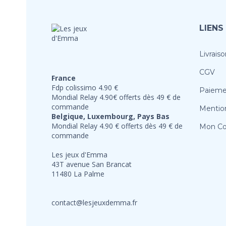
LIENS
Livraiso
CGV
France
Fdp colissimo 4.90 €
Paieme
Mondial Relay 4.90€ offerts dès 49 € de
commande
Mention
Belgique, Luxembourg, Pays Bas
Mondial Relay 4.90 € offerts dès 49 € de
Mon C
commande
Les jeux d'Emma
43T avenue San Brancat
11480 La Palme
contact@lesjeuxdemma.fr