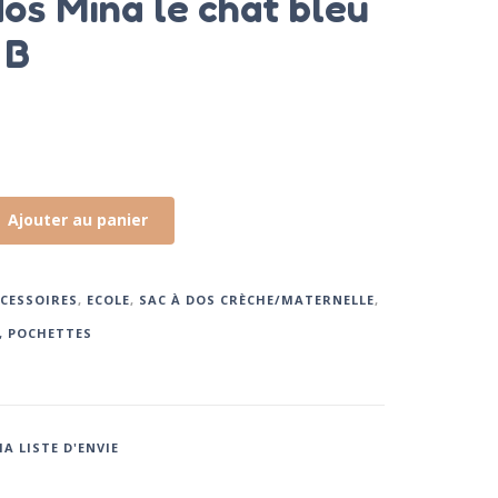
dos Mina le chat bleu
 B
Ajouter au panier
CESSOIRES
,
ECOLE
,
SAC À DOS CRÈCHE/MATERNELLE
,
, POCHETTES
A LISTE D'ENVIE