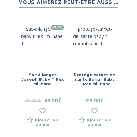
VOUS AIMEREZ PEUT-ÊTRE AUSSI…
-27%
Sac à langer
Protège carnet de
Mat
Joseph Baby T Rex
santé Edgar Baby
de 
Milinane
T Rex Milinane
B
65.00
€
29.00
€
89.00
€
Ajouter au
Ajouter au
panier
panier