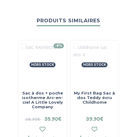
PRODUITS SIMILAIRES
-8%
HORS STOCK
HORS STOCK
Sac à dos + poche
My First Bag Sac à
Bo
isotherme Arc-en-
dos Teddy écru
ciel A Little Lovely
Childhome
Company
35.90
€
39.90
€
38.90
€