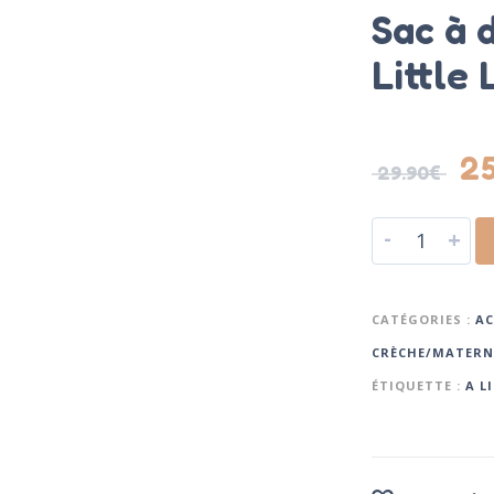
Sac à 
Little
2
29.90
€
-
+
CATÉGORIES :
AC
CRÈCHE/MATERN
ÉTIQUETTE :
A L