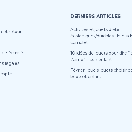
DERNIERS ARTICLES
Activités et jouets d’été
n et retour
écologiques/durables : le guid
complet
nt sécurisé
10 idées de jouets pour dire “j
t’aime” à son enfant
s légales
Février : quels jouets choisir p
ompte
bébé et enfant