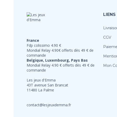
LIENS
Livraiso
CGV
France
Fdp colissimo 4.90 €
Paieme
Mondial Relay 4.90€ offerts dès 49 € de
commande
Mention
Belgique, Luxembourg, Pays Bas
Mondial Relay 4.90 € offerts dès 49 € de
Mon C
commande
Les jeux d'Emma
43T avenue San Brancat
11480 La Palme
contact@lesjeuxdemma.fr