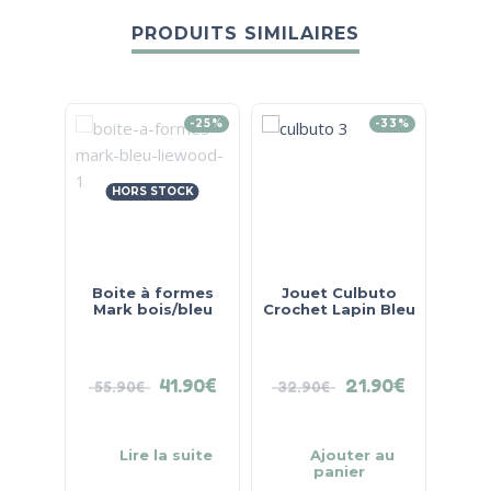
PRODUITS SIMILAIRES
-25%
-33%
HORS STOCK
Boite à formes
Jouet Culbuto
Hoch
Mark bois/bleu
Crochet Lapin Bleu
Dent
41.90
€
21.90
€
55.90
€
32.90
€
19
Lire la suite
Ajouter au
panier