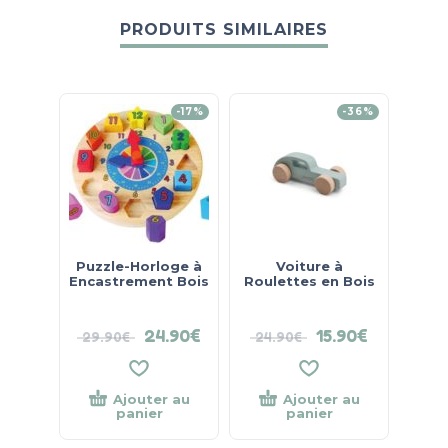
PRODUITS SIMILAIRES
-17%
-36%
Puzzle-Horloge à
Voiture à
La Pe
Encastrement Bois
Roulettes en Bois
24.90
€
15.90
€
29.90
€
24.90
€
21.
Ajouter au
Ajouter au
panier
panier