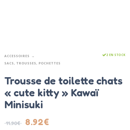
2 EN STOCK
ACCESSOIRES
SACS, TROUSSES, POCHETTES
Trousse de toilette chats
« cute kitty » Kawaï
Minisuki
8.92
€
11.90
€