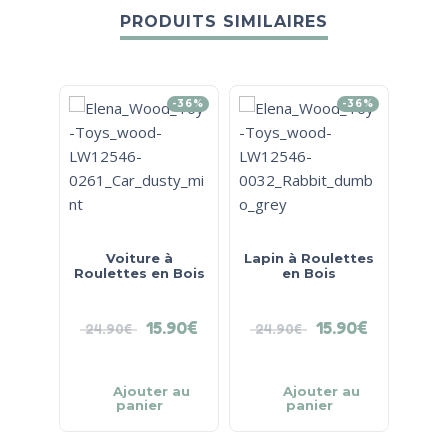
PRODUITS SIMILAIRES
-36%
-36%
Voiture à
Lapin à Roulettes
Spira
Roulettes en Bois
en Bois
Wo
15.90
€
15.90
€
24.90
€
24.90
€
32.
Ajouter au
Ajouter au
panier
panier