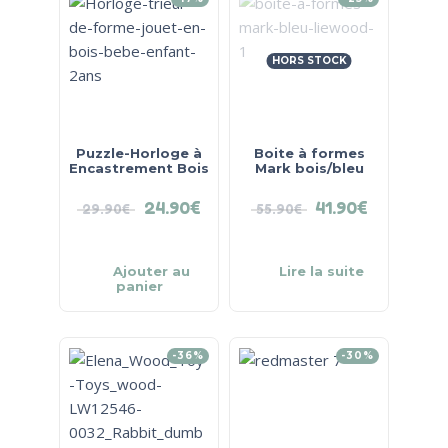
HORS STOCK
Puzzle-Horloge à
Boite à formes
Encastrement Bois
Mark bois/bleu
24.90
€
41.90
€
29.90
€
55.90
€
Ajouter au
Lire la suite
panier
-36%
-30%