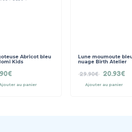
goteuse Abricot bleu
Lune moumoute ble
lomi Kids
nuage Birth Atelier
.90
€
20.93
€
29.90
€
Ajouter au panier
Ajouter au panier