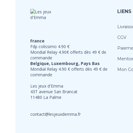
LIENS
Livraiso
CGV
France
Fdp colissimo 4.90 €
Paieme
Mondial Relay 4.90€ offerts dès 49 € de
commande
Mention
Belgique, Luxembourg, Pays Bas
Mondial Relay 4.90 € offerts dès 49 € de
Mon C
commande
Les jeux d'Emma
43T avenue San Brancat
11480 La Palme
contact@lesjeuxdemma.fr