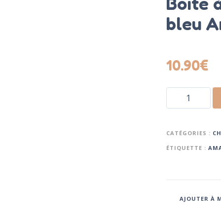
Boite à
bleu 
10.90
€
CATÉGORIES :
C
ÉTIQUETTE :
AMA
AJOUTER À M