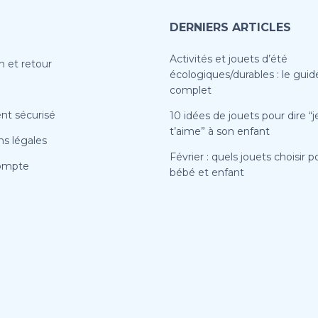
DERNIERS ARTICLES
Activités et jouets d’été
n et retour
écologiques/durables : le guid
complet
nt sécurisé
10 idées de jouets pour dire “j
t’aime” à son enfant
s légales
Février : quels jouets choisir p
ompte
bébé et enfant