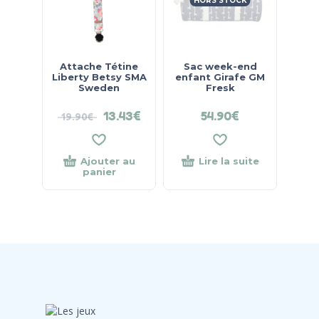
HORS STOCK
Attache Tétine
Sac week-end
Liberty Betsy SMA
enfant Girafe GM
Sweden
Fresk
13.43
€
54.90
€
19.90
€
Ajouter au
Lire la suite
panier