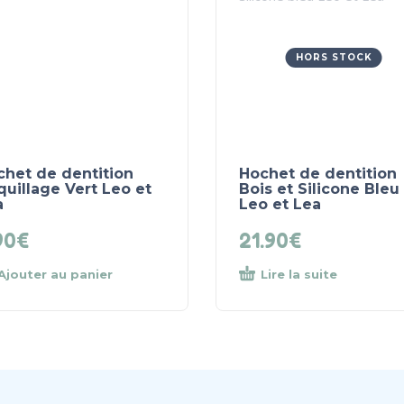
HORS STOCK
chet de dentition
Hochet de dentition
uillage Vert Leo et
Bois et Silicone Bleu
a
Leo et Lea
90
€
21.90
€
Ajouter au panier
Lire la suite