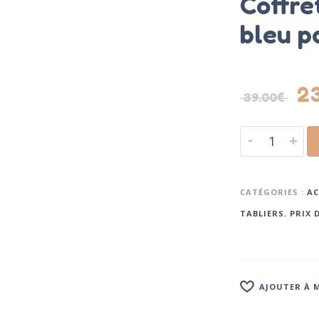
Coffre
bleu p
2
39.00
€
-
+
CATÉGORIES :
AC
TABLIERS
,
PRIX 
AJOUTER À M