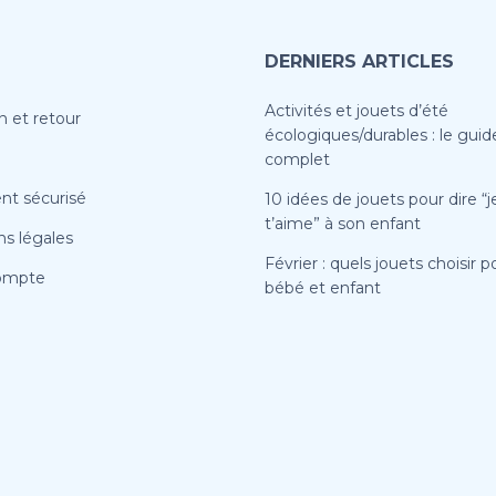
DERNIERS ARTICLES
Activités et jouets d’été
n et retour
écologiques/durables : le guid
complet
nt sécurisé
10 idées de jouets pour dire “j
t’aime” à son enfant
s légales
Février : quels jouets choisir p
ompte
bébé et enfant