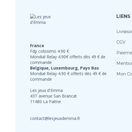
LIENS
Livraiso
CGV
France
Fdp colissimo 4.90 €
Paieme
Mondial Relay 4.90€ offerts dès 49 € de
commande
Mention
Belgique, Luxembourg, Pays Bas
Mondial Relay 4.90 € offerts dès 49 € de
Mon C
commande
Les jeux d'Emma
43T avenue San Brancat
11480 La Palme
contact@lesjeuxdemma.fr