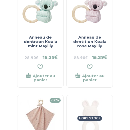
Anneau de
Anneau de
dentition Koala
dentition Koala
mint Maylily
rose Maylily
16.39
€
16.39
€
28.90
€
28.90
€
Ajouter au
Ajouter au
panier
panier
-12%
HORS STOCK