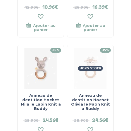
10.96
€
16.39
€
12.90
€
28.90
€
Ajouter au
Ajouter au
panier
panier
-15%
-15%
HORS STOCK
Anneau de
Anneau de
dentition Hochet
dentition Hochet
Mila le Lapin Knit a
Olivia le Faon Knit
Buddy
a Buddy
24.56
€
24.56
€
28.90
€
28.90
€