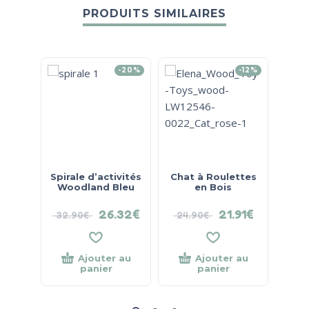
PRODUITS SIMILAIRES
-20%
-12%
Spirale d’activités
Chat à Roulettes
En
Woodland Bleu
en Bois
26.32
€
21.91
€
32.90
€
24.90
€
Ajouter au
Ajouter au
panier
panier