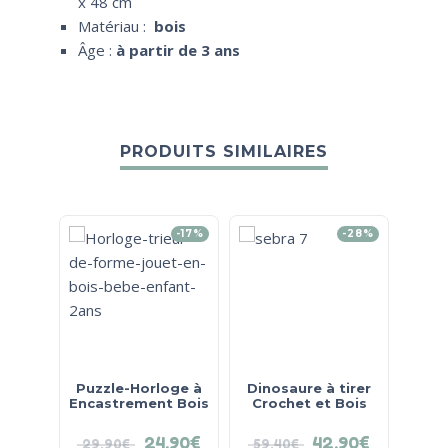
x 48 cm
Matériau :
bois
Âge :
à partir de 3 ans
PRODUITS SIMILAIRES
-17%
-28%
Puzzle-Horloge à
Dinosaure à tirer
En
Encastrement Bois
Crochet et Bois
24.90
€
42.90
€
29.90
€
59.40
€