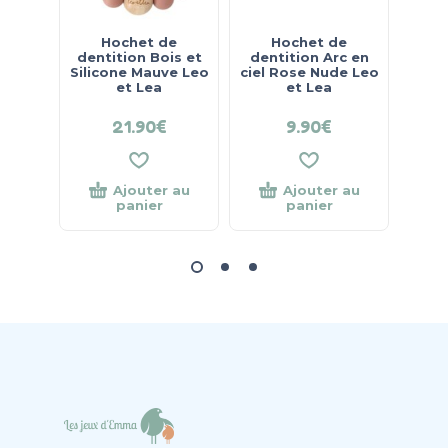
Hochet de
Hochet de
M
dentition Bois et
dentition Arc en
Mimo
Silicone Mauve Leo
ciel Rose Nude Leo
et Lea
et Lea
21.90
€
9.90
€
16
Ajouter au
Ajouter au
panier
panier