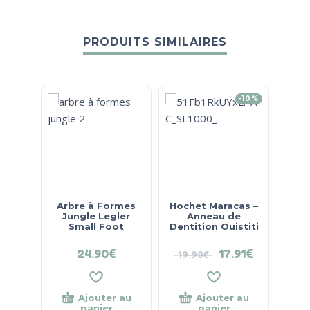
PRODUITS SIMILAIRES
-10%
Arbre à Formes
Hochet Maracas –
La Pe
Jungle Legler
Anneau de
Small Foot
Dentition Ouistiti
24.90
€
17.91
€
19.90
€
21.
Ajouter au
Ajouter au
panier
panier