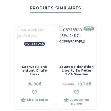
PRODUITS SIMILAIRES
-33%
HORS STOCK
Sac week-end
Jouet de dentition
Set 
enfant Girafe
Liberty Sir Peter
Libe
Fresk
SMA Sweden
34.90
€
10.73
€
15.90
€
49
Lire la suite
Ajouter au
panier