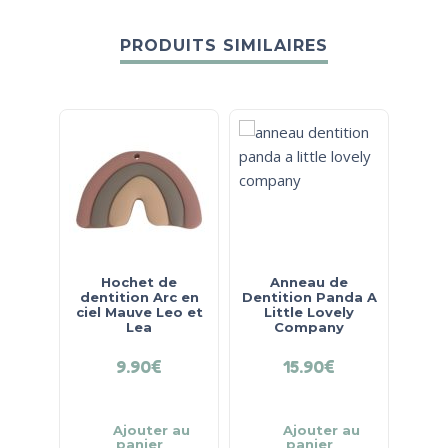
PRODUITS SIMILAIRES
Hochet de
Anneau de
dentition Arc en
Dentition Panda A
den
ciel Mauve Leo et
Little Lovely
ciel
Lea
Company
9.90
€
15.90
€
Ajouter au
Ajouter au
panier
panier