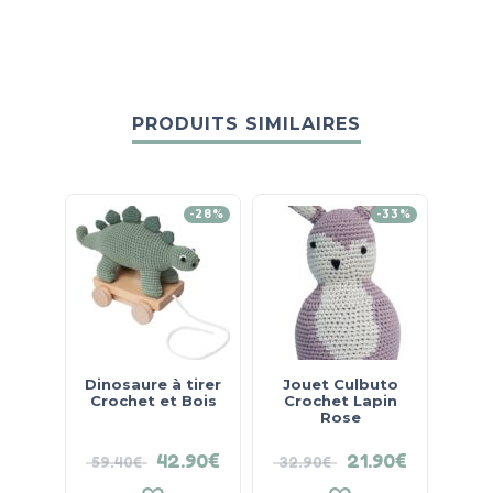
PRODUITS SIMILAIRES
-28%
-33%
Dinosaure à tirer
Jouet Culbuto
En
Crochet et Bois
Crochet Lapin
Rose
42.90
€
21.90
€
59.40
€
32.90
€