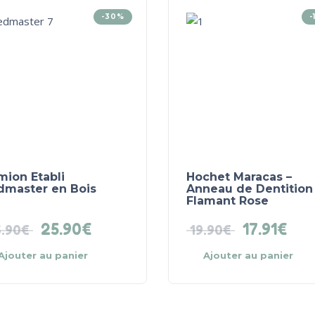
-30%
-
mion Etabli
Hochet Maracas –
dmaster en Bois
Anneau de Dentition
Flamant Rose
25.90
€
17.91
€
.90
€
19.90
€
Ajouter au panier
Ajouter au panier