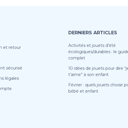
DERNIERS ARTICLES
Activités et jouets d’été
n et retour
écologiques/durables : le guid
complet
nt sécurisé
10 idées de jouets pour dire “j
t’aime” à son enfant
s légales
Février : quels jouets choisir p
ompte
bébé et enfant