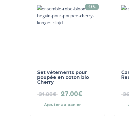
-13%
Set vêtements pour
Ca
poupée en coton bio
Re
Cherry
27.00
€
31.00
€
36
Ajouter au panier