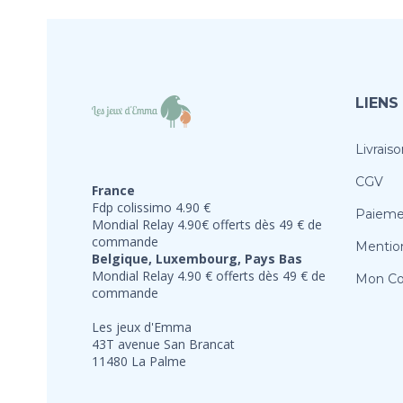
LIENS
Livraiso
CGV
France
Fdp colissimo 4.90 €
Paieme
Mondial Relay 4.90€ offerts dès 49 € de
commande
Mention
Belgique, Luxembourg, Pays Bas
Mondial Relay 4.90 € offerts dès 49 € de
Mon C
commande
Les jeux d'Emma
43T avenue San Brancat
11480 La Palme