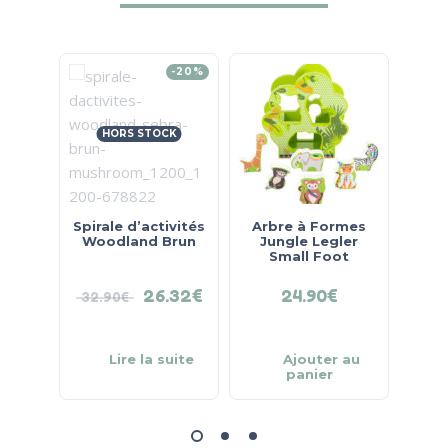
-20%
HORS STOCK
Spirale d’activités
Arbre à Formes
Grand
Woodland Brun
Jungle Legler
A
Small Foot
26.32
€
24.90
€
32.90
€
Lire la suite
Ajouter au
panier