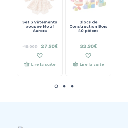
Set 3 vêtements
Blocs de
Hoch
poupée Motif
Construction Bois
Aurora
40 pièces
Dent
27.90
€
32.90
€
40.00
€
19
Lire la suite
Lire la suite