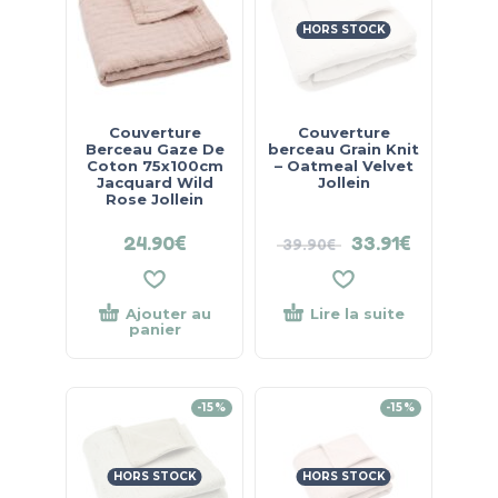
HORS STOCK
Couverture
Couverture
Berceau Gaze De
berceau Grain Knit
Coton 75x100cm
– Oatmeal Velvet
Jacquard Wild
Jollein
Rose Jollein
24.90
€
33.91
€
39.90
€
Ajouter au
Lire la suite
panier
-15%
-15%
HORS STOCK
HORS STOCK