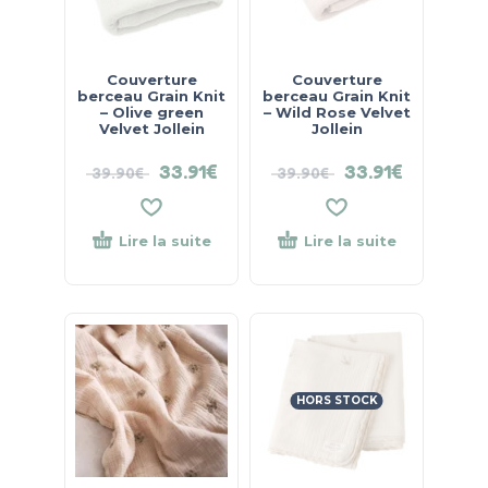
Couverture
Couverture
berceau Grain Knit
berceau Grain Knit
– Olive green
– Wild Rose Velvet
Velvet Jollein
Jollein
33.91
€
33.91
€
39.90
€
39.90
€
Lire la suite
Lire la suite
HORS STOCK