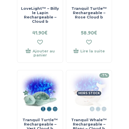
LoveLight™ – Billy
Tranquil Turtle™
le Lapin
Rechargeable –
Rechargeable –
Rose Cloud b
Cloud b
41.90
€
58.90
€
Ajouter au
Lire la suite
panier
-7%
HORS STOCK
Tranquil Turtle™
Tranquil Whale™
Rechargeable –
Rechargeable –
Vert Cloud b
Blanc – Cloud b