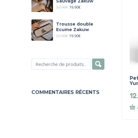
Sauvage Zakuw
22.00
€
19.90
€
Trousse double
Ecume Zakuw
22.00
€
19.90
€
Pet
Yu
COMMENTAIRES RÉCENTS
12