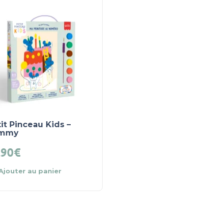
it Pinceau Kids –
mmy
.90
€
Ajouter au panier