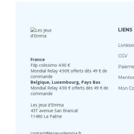
LIENS
Livraiso
CGV
France
Fdp colissimo 4.90 €
Paieme
Mondial Relay 4.90€ offerts dès 49 € de
commande
Mention
Belgique, Luxembourg, Pays Bas
Mondial Relay 4.90 € offerts dès 49 € de
Mon C
commande
Les jeux d'Emma
43T avenue San Brancat
11480 La Palme
contact@lesjeuxdemma.fr