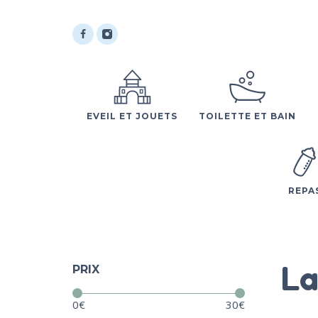
EVEIL ET JOUETS
TOILETTE ET BAIN
REPA
La
PRIX
Prix :
—
0€
30€