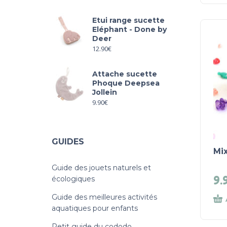
Etui range sucette
Eléphant - Done by
Deer
12.90
€
Attache sucette
Phoque Deepsea
Jollein
9.90
€
GUIDES
Mix
Guide des jouets naturels et
9.
écologiques
Guide des meilleures activités
aquatiques pour enfants
Petit guide du cododo