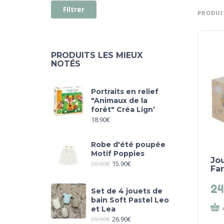
Filtrer
PRODUIT
PRODUITS LES MIEUX
NOTÉS
Portraits en relief
"Animaux de la
forêt" Créa Lign’
18.90
€
Robe d'été poupée
Motif Poppies
Jou
20.00
€
15.90
€
Far
24
Set de 4 jouets de
bain Soft Pastel Leo
et Lea
29.90
€
26.90
€