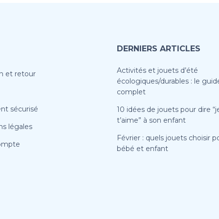
DERNIERS ARTICLES
Activités et jouets d’été
n et retour
écologiques/durables : le guid
complet
nt sécurisé
10 idées de jouets pour dire “j
t’aime” à son enfant
s légales
Février : quels jouets choisir p
ompte
bébé et enfant